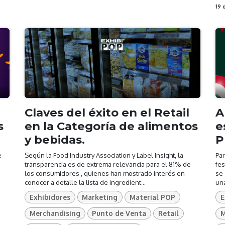
19 
Claves del éxito en el Retail
A
s
en la Categoría de alimentos
e
y bebidas.
P
e
Según la Food Industry Association y Label Insight, la
Par
transparencia es de extrema relevancia para el 81% de
fes
los consumidores , quienes han mostrado interés en
se
conocer a detalle la lista de ingredient...
una
Exhibidores
Marketing
Material POP
E
Merchandising
Punto de Venta
Retail
M