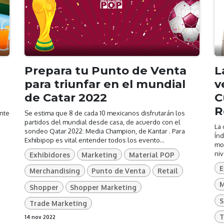
Prepara tu Punto de Venta
L
para triunfar en el mundial
v
de Catar 2022
C
R
nte
Se estima que 8 de cada 10 mexicanos disfrutarán los
partidos del mundial desde casa, de acuerdo con el
La 
sondeo Qatar 2022: Media Champion, de Kantar . Para
Índ
Exhibipop es vital entender todos los evento...
mo
niv
Exhibidores
Marketing
Material POP
E
Merchandising
Punto de Venta
Retail
M
Shopper
Shopper Marketing
S
Trade Marketing
T
14 nov 2022