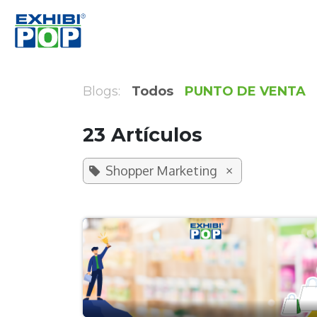
Ir al contenido
Inicio
Productos
Soluciones
Retai
Blogs:
Todos
PUNTO DE VENTA
23 Artículos
×
Shopper Marketing