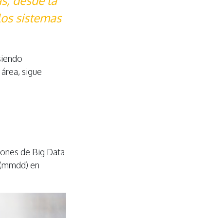
s, desde la
los sistemas
siendo
área, sigue
iones de Big Data
s (mmdd) en