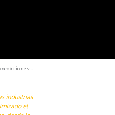
dición de ventas
s industrias
timizado el