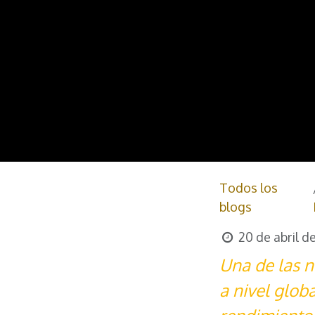
Todos los
blogs
20 de abril d
Una de las n
a nivel glob