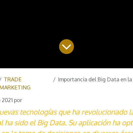
TRADE
Importancia del Big Data en la me
MARKETING
e 2021
por
uevas tecnologías que ha revolucionado la
al ha sido el Big Data. Su aplicación ha op