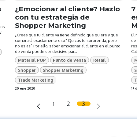
s
¿Emocionar al cliente? Hazlo
7
con tu estrategia de
e
Shopper Marketing
M
dos
y
¿Crees que tu cliente ya tiene definido qué quiere y que
El 
comprará exactamente eso? Quizás te sorprenda, pero
de 
no es así. Por ello, saber emocionar al cliente en el punto
res
de venta puede ser decisivo par...
Ca
Material POP
Punto de Venta
Retail
M
Shopper
Shopper Marketing
S
Trade Marketing
T
20 ene 2020
17 
1
2
3