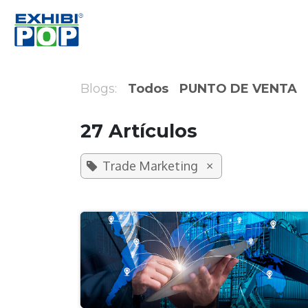
Ir al contenido
Inicio
Productos
Soluciones
Retai
Blogs:
Todos
PUNTO DE VENTA
27 Artículos
×
Trade Marketing