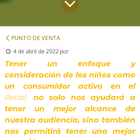
PUNTO DE VENTA
4 de abril de 2022
por
Tener un enfoque y 
consideración de los niños como 
un consumidor activo en el 
Retail,
 no solo nos ayudará a 
tener un mejor alcance de 
nuestra audiencia, sino también 
nos permitirá tener una mejor 