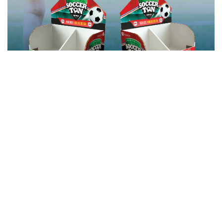
En EXHIBIPOP queremos ser 
parte del éxito de tu marca, y te 
ayudamos con Exhibidores y 