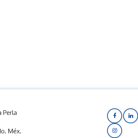
 Perla
do. Méx.