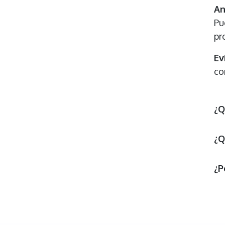
An
Pu
pr
Ev
co
¿Q
¿Q
¿P