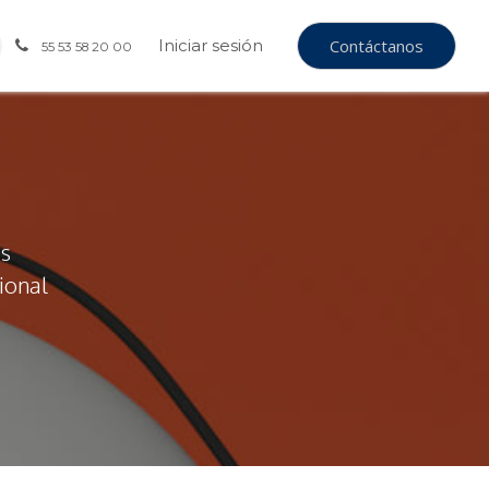
Iniciar sesión
Contáctanos
55 53 58 20 00
as
ional