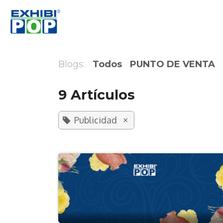
Ir al contenido
Inicio
Productos
Soluciones
Retai
Blogs:
Todos
PUNTO DE VENTA
9 Artículos
×
Publicidad