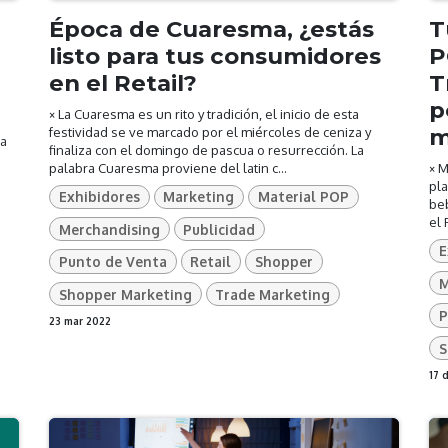
Época de Cuaresma, ¿estás
T
listo para tus consumidores
P
l
en el Retail?
T
p
× La Cuaresma es un rito y tradición, el inicio de esta
m
festividad se ve marcado por el miércoles de ceniza y
la
finaliza con el domingo de pascua o resurrección. La
palabra Cuaresma proviene del latin c...
× 
pla
Exhibidores
Marketing
Material POP
beb
el 
Merchandising
Publicidad
E
Punto de Venta
Retail
Shopper
M
Shopper Marketing
Trade Marketing
P
23 mar 2022
S
17 