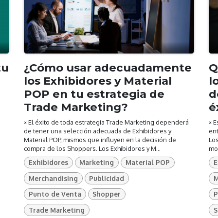
tu
¿Cómo usar adecuadamente
Q
los Exhibidores y Material
l
POP en tu estrategia de
d
Trade Marketing?
é
× El éxito de toda estrategia Trade Marketing dependerá
× E
de tener una selección adecuada de Exhibidores y
ent
Material POP, mismos que influyen en la decisión de
Lo
compra de los Shoppers. Los Exhibidores y M...
mod
Exhibidores
Marketing
Material POP
E
Merchandising
Publicidad
M
Punto de Venta
Shopper
P
Trade Marketing
S