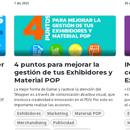
7 dic 2021
30 
er
4 puntos para mejorar la
I
gestión de tus Exhibidores y
c
Material POP
E
La mejor forma de llamar y cautivar la atención del
× D
Shopper es a través de comunicación atractiva visual, que
es
OP,
involucra creatividad e innovación en el PDV. Por esto es
pue
importante realizar las acciones...
el 
Exhibidores
Marketing
Material POP
E
Merchandising
Publicidad
M